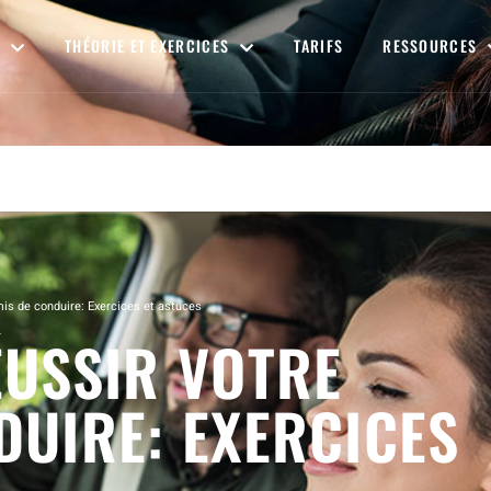
THÉORIE ET EXERCICES
TARIFS
RESSOURCES
mis de conduire: Exercices et astuces
ÉUSSIR VOTRE
DUIRE: EXERCICES