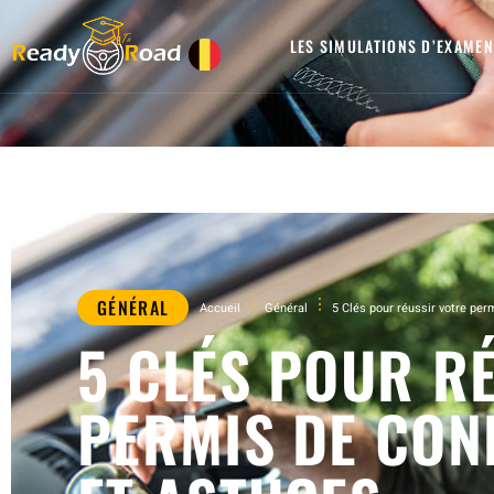
LES SIMULATIONS D’EXAMEN
GÉNÉRAL
Accueil
Général
5 Clés pour réussir votre per
5 CLÉS POUR R
PERMIS DE CON