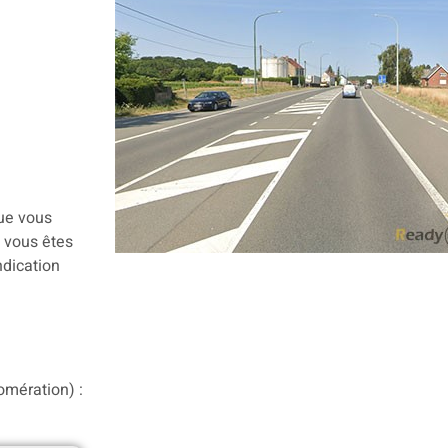
que vous
, vous êtes
ndication
omération) :