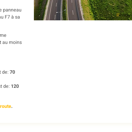
 le panneau
au F7 à sa
rme
nt au moins
t de:
70
t de:
120
oroute
.