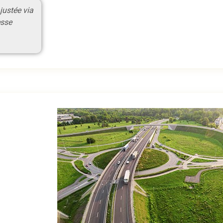
justée via
esse