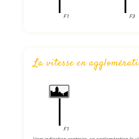
F1
F3
La vitesse en agglomérat
F1