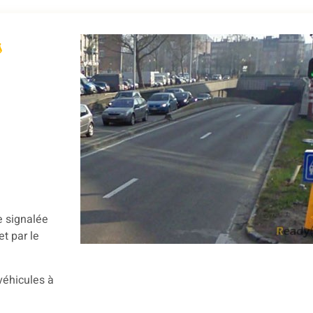
s
e signalée
t par le
 véhicules à