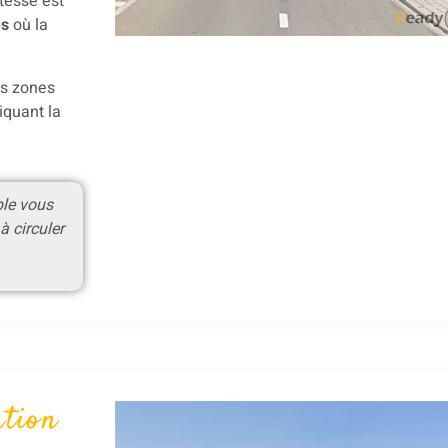
itesse est
es
où la
es zones
iquant la
ple vous
à circuler
ation