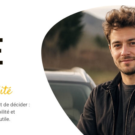
E
ité
t de décider :
ilité et
tile.