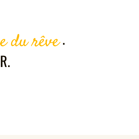
.
e du rêve
R.