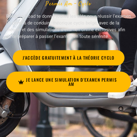
Permis Am - Cyclo
Ready to Road te donne toutes les clés pour réussir l’examen
du permis de conduire théorique cyclo belge, avec de la
théorie et des simulations d’examen online exclusives afin
de te préparer à passer l’examen en toute sérénité.
J'ACCÈDE GRATUITEMENT À LA THÉORIE CYCLO
JE LANCE UNE SIMULATION D'EXAMEN PERMIS
AM