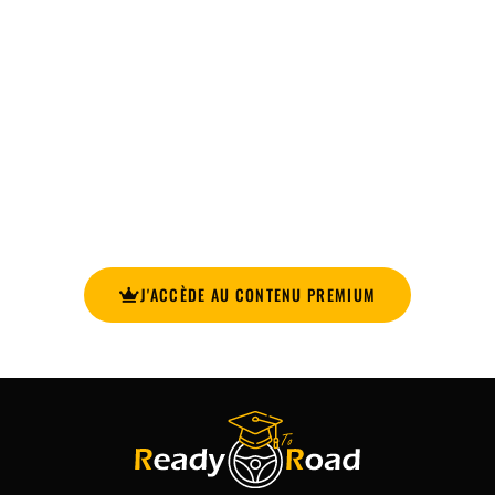
INSCRIS-TOI MAINTENANT ET ACCÈDE
À TOUTES LES SIMULATIONS
D'EXAMEN!
Améliore ta préparation pour l’examen de conduite avec
notre plateforme en ligne et ses simulations d’examen !
J'ACCÈDE AU CONTENU PREMIUM