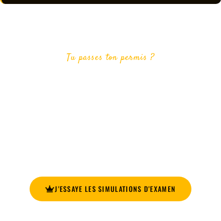
Tu passes ton permis ?
INSCRIS-TOI MAINTENANT ET ACCÈDE
À TOUTES LES SIMULATIONS
D'EXAMEN!
Améliore ta préparation pour l’examen de conduite avec
notre plateforme en ligne et ses simulations d’examen !
J'ESSAYE LES SIMULATIONS D'EXAMEN