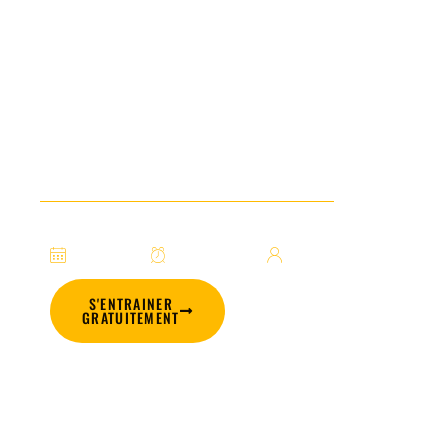
CODE DE LA ROUTE : CE QUI
CHANGE AU 1ER JUILLET
2026
Interdiction de conduire de 12h, définition du véhicule à
moteur, PV, prescription : le point sur le code de la
route belge au 1er juillet 2026.
1 juillet 2026
3 min de lecture
Par Julien Verdanne
S'ENTRAINER
GRATUITEMENT