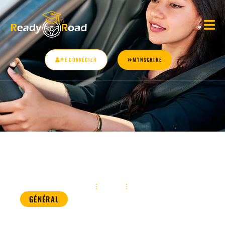
ME CONNECTER
M'INSCRIRE
Accueil
Général
GÉNÉRAL
Code de la route : ce qui change au 1er juillet
2026