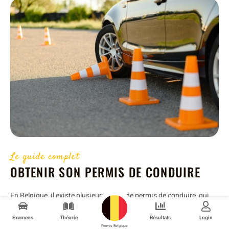
Le guide complet
OBTENIR SON PERMIS DE CONDUIRE
En Belgique, il existe plusieurs types de permis de conduire, qui
varient en fonction du type de véhicule que tu souhaites conduire
et de l’âge du conducteur.
Examens
Théorie
Résultats
Login
Permis Belgique