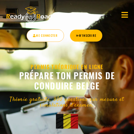
ME CONNECTER
M'INSCRIRE
PERMIS THÉORIQUE EN LIGNE
PRÉPARE TON PERMIS DE
CONDUIRE BELGE
Théorie gratuite, 900 questions sur mesure et
simulations d'examen.