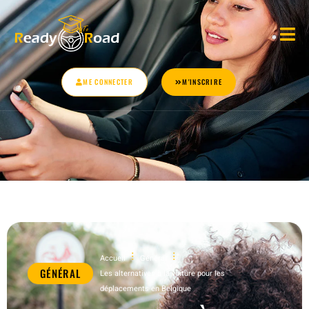
ME CONNECTER
M'INSCRIRE
Accueil
Général
GÉNÉRAL
Les alternatives à la voiture pour les
déplacements en Belgique