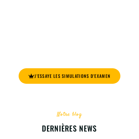
INSCRIS-TOI MAINTENANT ET ACCÈDE
À TOUTES LES SIMULATIONS
D'EXAMEN!
Améliore ta préparation pour l’examen de conduite avec
notre plateforme en ligne et ses simulations d’examen !
J'ESSAYE LES SIMULATIONS D'EXAMEN
Notre blog
DERNIÈRES NEWS