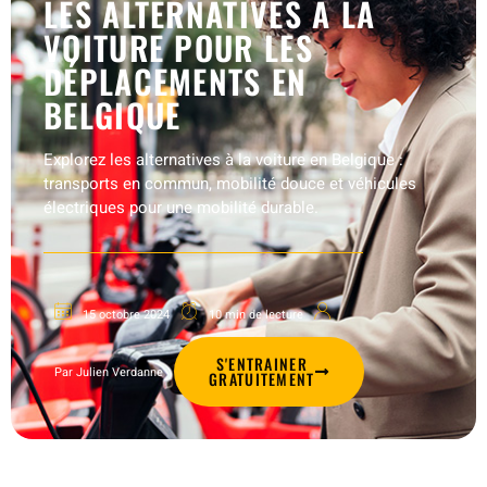
LES ALTERNATIVES À LA
VOITURE POUR LES
DÉPLACEMENTS EN
BELGIQUE
Explorez les alternatives à la voiture en Belgique :
transports en commun, mobilité douce et véhicules
électriques pour une mobilité durable.
15 octobre 2024
10 min de lecture
S'ENTRAINER
Par Julien Verdanne
GRATUITEMENT