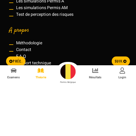
Les simulations Permis A
Les simulations Permis AM
Test de perception des risques
A propos
Méthodologie
Contact
F.A.Q
PRÉC.
SUIV.
Support technique
Les centres d'examen agréés
Examens
Théorie
Résultats
Login
Permis Belgique
Confidentialité
|
CGU
|
CGV
|
Remboursements
|
Cookies
2026 © Ready to Road tous droits réservés.
TVA: BE0762.684.076