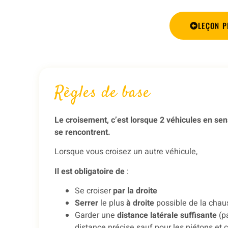
LEÇON P
Règles de base
Le croisement, c’est lorsque 2 véhicules en se
se rencontrent.
Lorsque vous croisez un autre véhicule,
Il est obligatoire de
:
Se croiser
par la droite
Serrer
le plus
à droite
possible de la chau
Garder une
distance latérale suffisante
(p
distance précise sauf pour les piétons et c