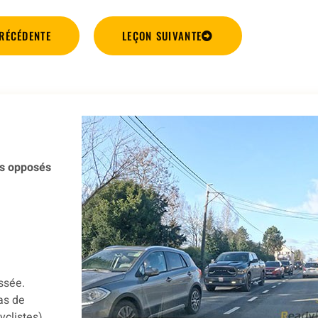
RÉCÉDENTE
LEÇON SUIVANTE
ns opposés
ssée.
as de
yclistes).