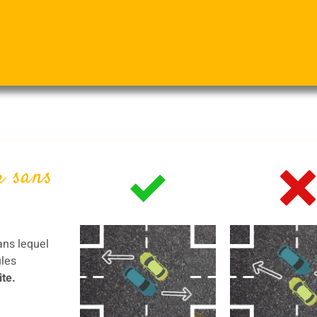
r sans
ans lequel
ules
ite.