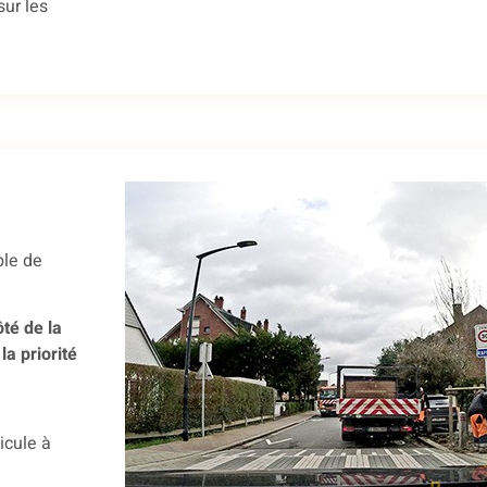
sur les
ble de
ôté de la
la priorité
icule à