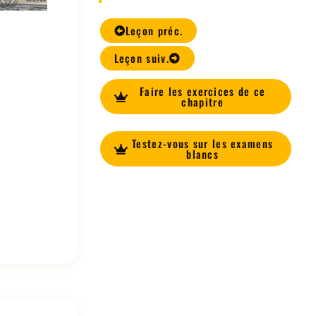
Leçon préc.
Leçon suiv.
Faire les exercices de ce
chapitre
Testez-vous sur les examens
blancs