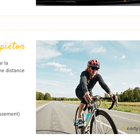
 piéton
r la
ne distance
assement)