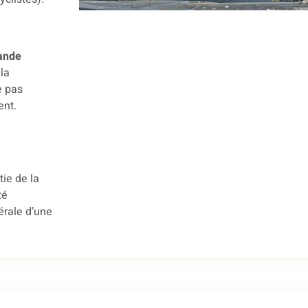
ande
 la
e pas
ent.
tie de la
té
érale d’une