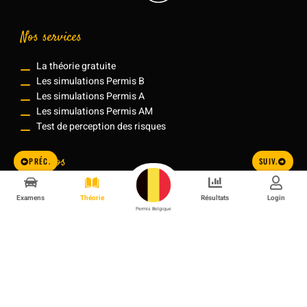
Nos services
La théorie gratuite
Les simulations Permis B
Les simulations Permis A
Les simulations Permis AM
Test de perception des risques
A propos
PRÉC.
SUIV.
Méthodologie
Examens
Théorie
Résultats
Login
Contact
Permis Belgique
F.A.Q
Support technique
Les centres d'examen agréés