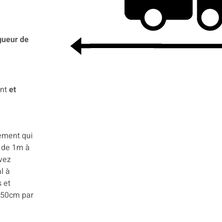
gueur de
nt
et
ement qui
 de 1m à
evez
l à
 et
e 50cm par