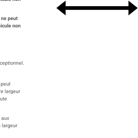
 ne peut
hicule non
exceptionnel.
 peut
e largeur
oute
t aux
a largeur