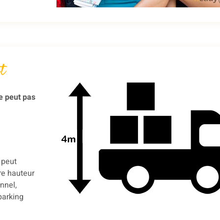
t
e peut pas
 peut
re hauteur
nnel,
parking