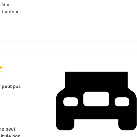
t aux
a hauteur
t
e peut pas
ne peut
hicule non